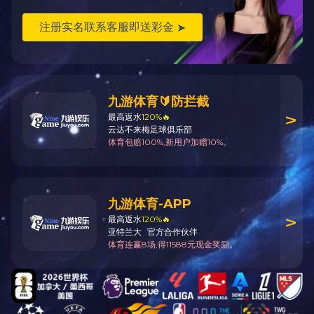
小蛋糕模系列
C9不粘蒸糕
乐竞_乐竞（中国）一站
式服务官网
乐竞_乐竞（中国）一站
式服务官网系列
轮刀、温度计系列
转盘系列
挤花袋系列
C12铝活底菊花
慕斯圈系列
硬塑模系列
饼干模系列